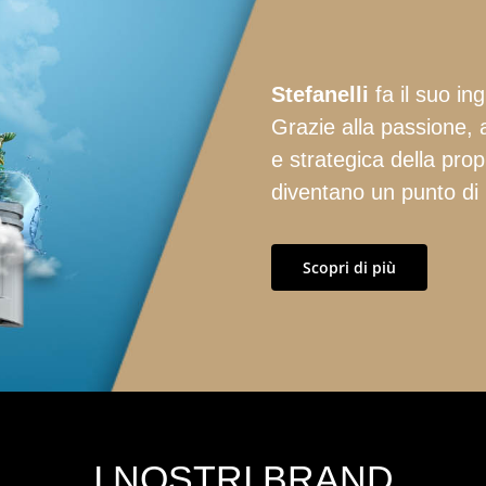
Stefanelli
fa il suo in
Grazie alla passione, a
e strategica della pro
diventano un punto di 
Scopri di più
I NOSTRI BRAND