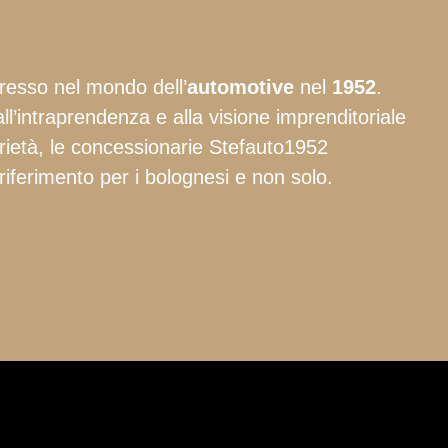
gresso nel mondo dell’
automotive
nel
1952
.
ll’intraprendenza e alla visione imprenditoriale
prietà, le concessionarie Stefauto1952
riferimento per i bolognesi e non solo.